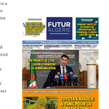
ma a
ne
eine
ll
écisé
e
l
 est