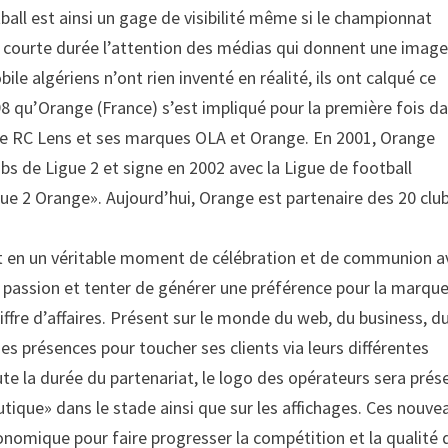
ball est ainsi un gage de visibilité même si le championnat
ne courte durée l’attention des médias qui donnent une imag
le algériens n’ont rien inventé en réalité, ils ont calqué ce
8 qu’Orange (France) s’est impliqué pour la première fois da
 le RC Lens et ses marques OLA et Orange. En 2001, Orange
ubs de Ligue 2 et signe en 2002 avec la Ligue de football
gue 2 Orange». Aujourd’hui, Orange est partenaire des 20 clu
ot en un véritable moment de célébration et de communion a
ne passion et tenter de générer une préférence pour la marque
ffre d’affaires. Présent sur le monde du web, du business, d
ses présences pour toucher ses clients via leurs différentes
te la durée du partenariat, le logo des opérateurs sera prés
tique» dans le stade ainsi que sur les affichages. Ces nouve
conomique pour faire progresser la compétition et la qualité 