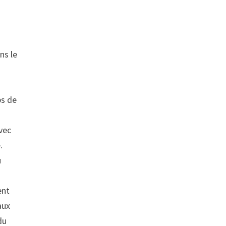
e
ns le
bs de
vec
.
u
ent
aux
du