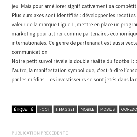
jeu. Mais pour améliorer significativement sa compétitiv
Plusieurs axes sont identifiés : développer les recettes
valeur de la marque Ligue 1, mettre en place un progra
marketing pour attirer comme partenaires économique
internationales. Ce genre de partenariat est aussi vect
communication.
Notre petit survol révèle la double réalité du football :
l’autre, la manifestation symbolique, c’est-à-dire l’en
par les médias. Les investisseurs se sont jetés dans la
ÉTIQUETTÉ
FOOT
ITMAG 331
MOBILE
MOBILIS
OORED
Navigation
Publication
PUBLICATION PRÉCÉDENTE