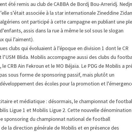
ent été remis au club de CABBA de Bordj Bou-Arreridj. Nedj
elle s’était associée à la star internationale Zineddine Zida
lgériens ont participé à cette campagne en publiant une pl
d’enfants, assis dans la rue à même le sol sous le slogan
ux qui l’aiment).
ques clubs qui évoluaient à l’époque en division 1 dont le CR
t l’USM Blida. Mobilis accompagne aussi des clubs du footba
, le CRB Ain Fekroun et le MO Béjaïa. Le PDG de Mobilis a pr
 pas sous forme de sponsoring passif, mais plutôt un
e développement des écoles pour la promotion et l’émergenc
citaire et médiatique : désormais, le championnat de footbal
ilis Ligue 1 et Mobilis Ligue 2. Cette nouvelle dénomination
t de sponsoring du championnat national de football
u de la direction générale de Mobilis et en présence des