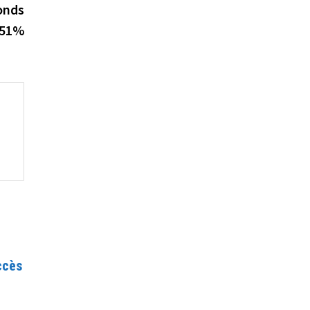
suivante :
Fonds
 51%
ccès