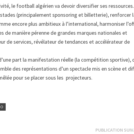
ité, le football algérien va devoir diversifier ses ressources
 stades (principalement sponsoring et billetterie), renforcer 
mme encore plus ambitieux à l’international, harmoniser l’of
s de manière pérenne de grandes marques nationales et
eur de services, révélateur de tendances et accélérateur de
 d’une part la manifestation réelle (la compétition sportive), 
semble des représentations d’un spectacle mis en scène et di
 mêlée pour se placer sous les projecteurs.
OO
PUBLICATION SUI