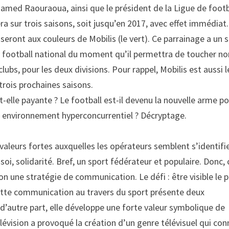
amed Raouraoua, ainsi que le président de la Ligue de footb
a sur trois saisons, soit jusqu’en 2017, avec effet immédiat.
seront aux couleurs de Mobilis (le vert). Ce parrainage a un 
 football national du moment qu’il permettra de toucher no
bs, pour les deux divisions. Pour rappel, Mobilis est aussi l
 trois prochaines saisons.
st-elle payante ? Le football est-il devenu la nouvelle arme p
 environnement hyperconcurrentiel ? Décryptage.
valeurs fortes auxquelles les opérateurs semblent s’identifi
oi, solidarité. Bref, un sport fédérateur et populaire. Donc, 
on une stratégie de communication. Le défi : être visible le p
 Cette communication au travers du sport présente deux
 d’autre part, elle développe une forte valeur symbolique de
lévision a provoqué la création d’un genre télévisuel qui con