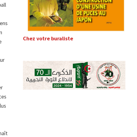
all
sens
n
Chez votre buraliste
e
our
er
ces
lus
naît