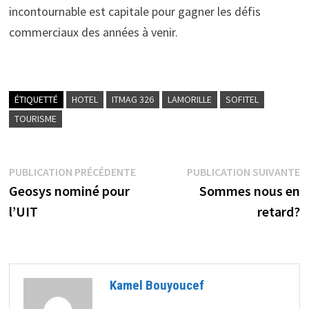
incontournable est capitale pour gagner les défis
commerciaux des années à venir.
ÉTIQUETTÉ
HOTEL
ITMAG 326
LAMORILLE
SOFITEL
TOURISME
Navigation
Publication
P
PUBLICATION PRÉCÉDENTE
PUBLICATION SUIVANTE
précédente :
s
Geosys nominé pour
Sommes nous en
de
l’UIT
retard?
l’article
Kamel Bouyoucef