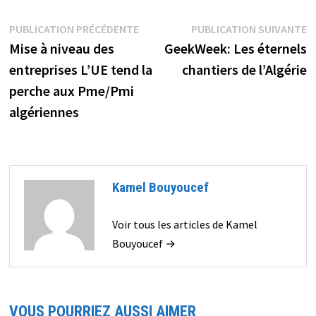
Navigation
Publication
P
PUBLICATION PRÉCÉDENTE
PUBLICATION SUIVANTE
précédente :
s
Mise à niveau des
GeekWeek: Les éternels
de
entreprises L’UE tend la
chantiers de l’Algérie
l’article
perche aux Pme/Pmi
algériennes
Kamel Bouyoucef
Voir tous les articles de Kamel
Bouyoucef →
VOUS POURRIEZ AUSSI AIMER