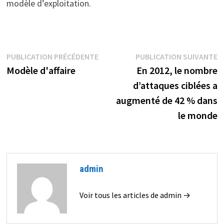
modèle d’exploitation.
Navigation
Publication
P
PUBLICATION PRÉCÉDENTE
PUBLICATION SUIVANTE
précédente :
s
Modèle d'affaire
En 2012, le nombre
de
d’attaques ciblées a
l’article
augmenté de 42 % dans
le monde
admin
Voir tous les articles de admin →