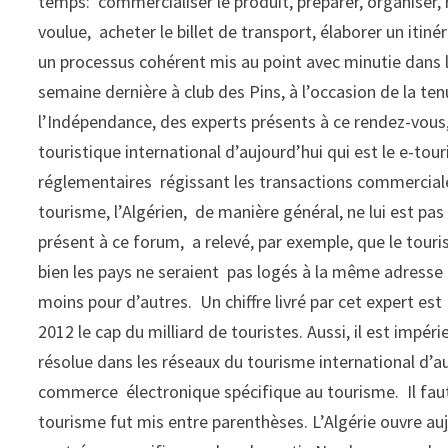
temps: commercialiser le produit, préparer, organiser, 
voulue, acheter le billet de transport, élaborer un itin
un processus cohérent mis au point avec minutie dans l
semaine dernière à club des Pins, à l’occasion de la t
l’Indépendance, des experts présents à ce rendez-vous,
touristique international d’aujourd’hui qui est le e-to
réglementaires régissant les transactions commerciales
tourisme, l’Algérien, de manière général, ne lui est pa
présent à ce forum, a relevé, par exemple, que le tour
bien les pays ne seraient pas logés à la même adresse : 
moins pour d’autres. Un chiffre livré par cet expert est 
2012 le cap du milliard de touristes. Aussi, il est imp
résolue dans les réseaux du tourisme international d’auj
commerce électronique spécifique au tourisme. Il faut d
tourisme fut mis entre parenthèses. L’Algérie ouvre aujo