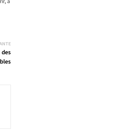
ir, à
Publication
VANTE
suivante :
n des
bles