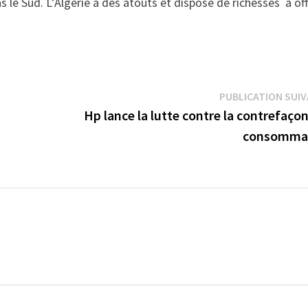
e Sud. L’Algérie a des atouts et dispose de richesses à offr
PUBLICATION SUI
Hp lance la lutte contre la contrefaço
consomma