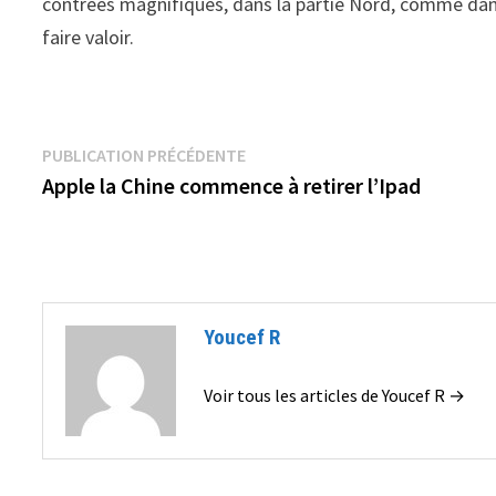
contrées magnifiques, dans la partie Nord, comme dans l
faire valoir.
Navigation
Publication
PUBLICATION PRÉCÉDENTE
précédente :
Apple la Chine commence à retirer l’Ipad
de
l’article
Youcef R
Voir tous les articles de Youcef R →