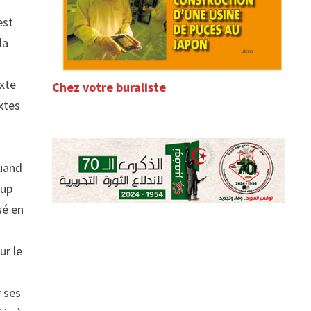
est
la
exte
Chez votre buraliste
xtes
quand
oup
sé en
ur le
r ses