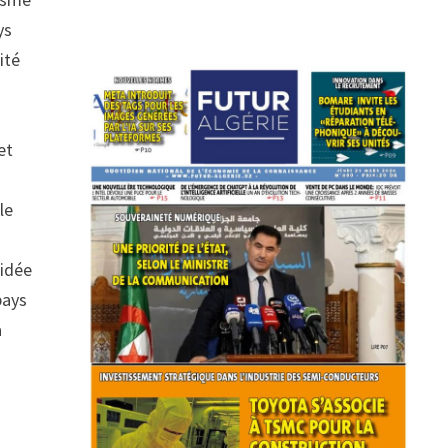
ys
ité
et
le
’idée
pays
a