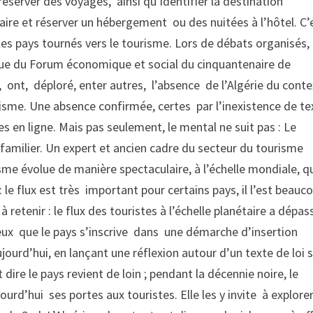
réserver des voyages, ainsi qu’identifier la destination
éraire et réserver un hébergement ou des nuitées à l’hôtel. C’
es pays tournés vers le tourisme. Lors de débats organisés, 
enue du Forum économique et social du cinquantenaire de
 ont, déploré, enter autres, l’absence de l’Algérie du cont
urisme. Une absence confirmée, certes par l’inexistence de te
 en ligne. Mais pas seulement, le mental ne suit pas : Le
s familier. Un expert et ancien cadre du secteur du tourisme
isme évolue de manière spectaculaire, à l’échelle mondiale, 
le flux est très important pour certains pays, il l’est beauc
à retenir : le flux des touristes à l’échelle planétaire a dépas
érieux que le pays s’inscrive dans une démarche d’insertion
ourd’hui, en lançant une réflexion autour d’un texte de loi s
ire le pays revient de loin ; pendant la décennie noire, le
urd’hui ses portes aux touristes. Elle les y invite à explore