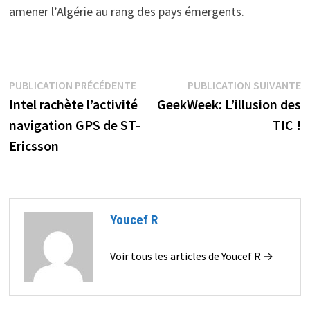
amener l’Algérie au rang des pays émergents.
Navigation
Publication
P
PUBLICATION PRÉCÉDENTE
PUBLICATION SUIVANTE
précédente :
s
Intel rachète l’activité
GeekWeek: L’illusion des
de
navigation GPS de ST-
TIC !
l’article
Ericsson
Youcef R
Voir tous les articles de Youcef R →