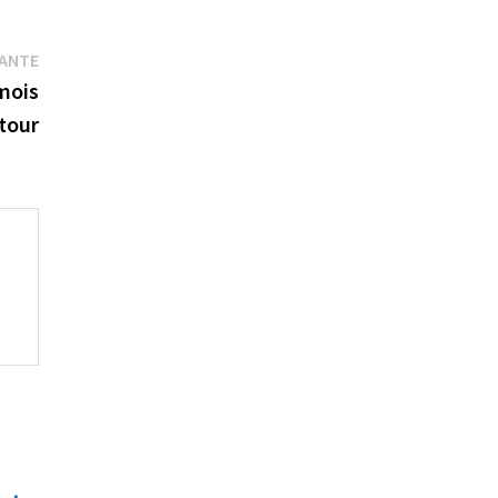
Publication
VANTE
suivante :
 mois
tour