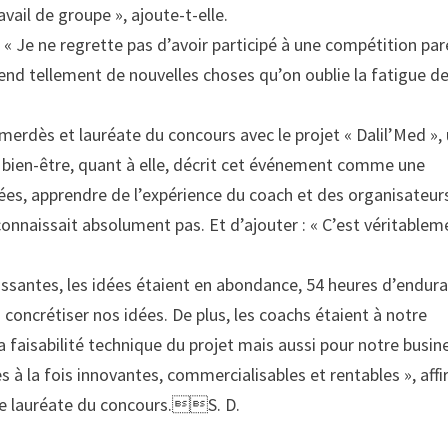
vail de groupe », ajoute-t-elle.
: « Je ne regrette pas d’avoir participé à une compétition pare
rend tellement de nouvelles choses qu’on oublie la fatigue d
merdès et lauréate du concours avec le projet « Dalil’Med »,
 bien-être, quant à elle, décrit cet événement comme une
ées, apprendre de l’expérience du coach et des organisateurs
connaissait absolument pas. Et d’ajouter : « C’est véritablem
chissantes, les idées étaient en abondance, 54 heures d’endur
concrétiser nos idées. De plus, les coachs étaient à notre
 faisabilité technique du projet mais aussi pour notre busin
ées à la fois innovantes, commercialisables et rentables », aff
me lauréate du concours.S. D.