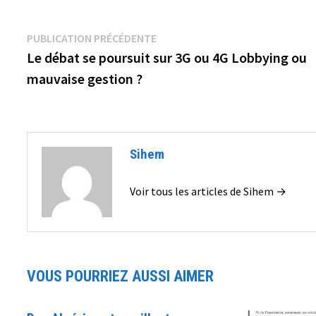
Navigation
Publication
PUBLICATION PRÉCÉDENTE
précédente :
Le débat se poursuit sur 3G ou 4G Lobbying ou
de
mauvaise gestion ?
l’article
Sihem
Voir tous les articles de Sihem →
VOUS POURRIEZ AUSSI AIMER