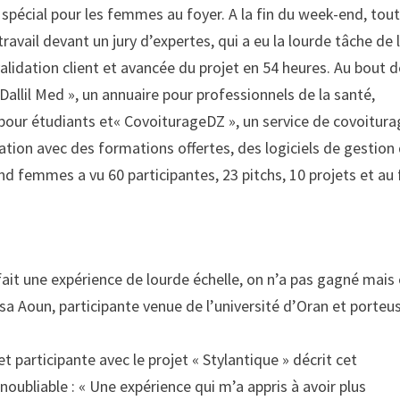
e spécial pour les femmes au foyer. A la fin du week-end, tou
ravail devant un jury d’expertes, qui a eu la lourde tâche de 
alidation client et avancée du projet en 54 heures. Au bout 
 Dallil Med », un annuaire pour professionnels de la santé,
pour étudiants et« CovoiturageDZ », un service de covoitur
ation avec des formations offertes, des logiciels de gestion
nd femmes a vu 60 participantes, 23 pitchs, 10 projets et au f
fait une expérience de lourde échelle, on n’a pas gagné mais
issa Aoun, participante venue de l’université d’Oran et porteu
participante avec le projet « Stylantique » décrit cet
bliable : « Une expérience qui m’a appris à avoir plus