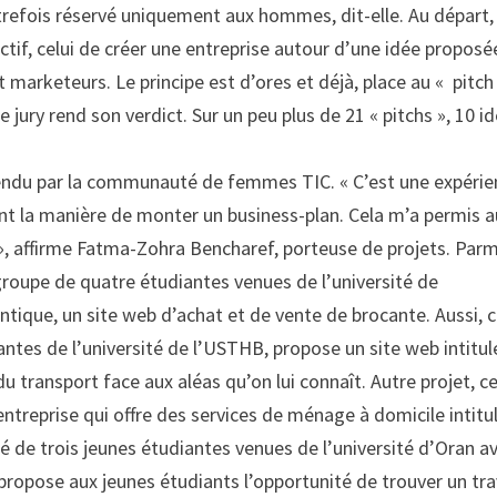
efois réservé uniquement aux hommes, dit-elle. Au départ,
tif, celui de créer une entreprise autour d’une idée proposé
 marketeurs. Le principe est d’ores et déjà, place au « pitch
 jury rend son verdict. Sur un peu plus de 21 « pitchs », 10 i
endu par la communauté de femmes TIC. « C’est une expérie
ont la manière de monter un business-plan. Cela m’a permis a
, affirme Fatma-Zohra Bencharef, porteuse de projets. Parm
groupe de quatre étudiantes venues de l’université de
tique, un site web d’achat et de vente de brocante. Aussi, c
antes de l’université de l’USTHB, propose un site web intitu
u transport face aux aléas qu’on lui connaît. Autre projet, ce
ntreprise qui offre des services de ménage à domicile intitu
é de trois jeunes étudiantes venues de l’université d’Oran a
i propose aux jeunes étudiants l’opportunité de trouver un tra