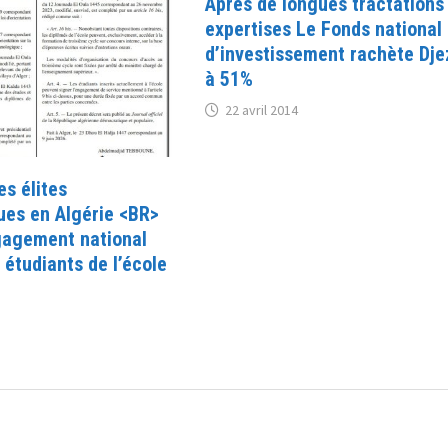
Après de longues tractations
expertises Le Fonds national
d’investissement rachète Dj
à 51%
22 avril 2014
s élites
ues en Algérie <BR>
gagement national
étudiants de l’école