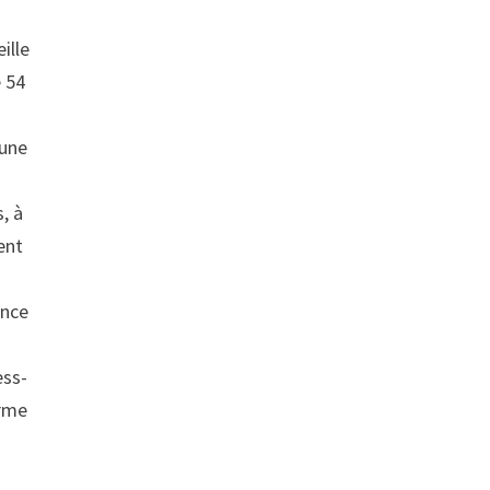
ille
e 54
 une
, à
ent
ance
ess-
irme