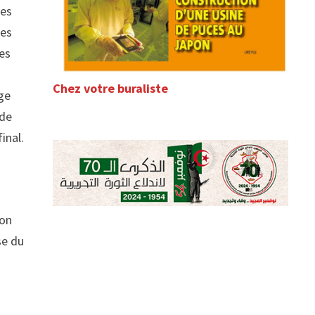
tes
les
des
Chez votre buraliste
age
 de
inal.
 on
se du