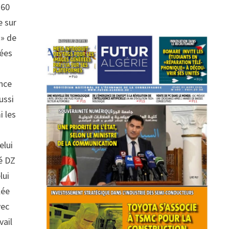
 60
e sur
 » de
dées
nce
ussi
i les
elui
lé DZ
lui
lée
vec
vail