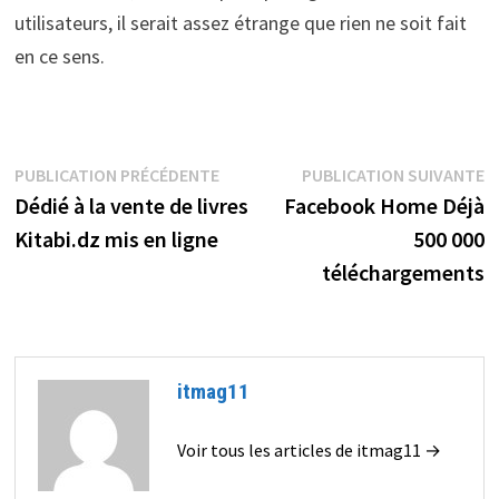
utilisateurs, il serait assez étrange que rien ne soit fait
en ce sens.
Navigation
Publication
P
PUBLICATION PRÉCÉDENTE
PUBLICATION SUIVANTE
précédente :
s
Dédié à la vente de livres
Facebook Home Déjà
de
Kitabi.dz mis en ligne
500 000
l’article
téléchargements
itmag11
Voir tous les articles de itmag11 →