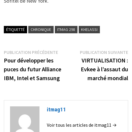
Sofitel de New York.
ÉTIQUETTÉ
CHRONIQUE
ITMAG 298
KHELASSI
Navigation
Publication
P
PUBLICATION PRÉCÉDENTE
PUBLICATION SUIVANTE
précédente :
s
Pour développer les
VIRTUALISATION :
de
puces du futur Alliance
Evkee à l’assaut du
l’article
IBM, Intel et Samsung
marché mondial
itmag11
Voir tous les articles de itmag11 →