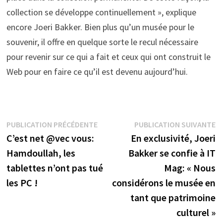
collection se développe continuellement », explique
encore Joeri Bakker. Bien plus qu’un musée pour le
souvenir, il offre en quelque sorte le recul nécessaire
pour revenir sur ce qui a fait et ceux qui ont construit le
Web pour en faire ce qu’il est devenu aujourd’hui.
Navigation
Publication
P
PUBLICATION PRÉCÉDENTE
PUBLICATION SUIVANTE
précédente :
s
C’est net @vec vous:
En exclusivité, Joeri
de
Hamdoullah, les
Bakker se confie à IT
l’article
tablettes n’ont pas tué
Mag: « Nous
les PC !
considérons le musée en
tant que patrimoine
culturel »