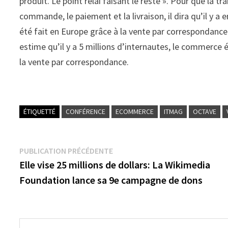
produit. Le point relai faisant le reste ». Pour que la t
commande, le paiement et la livraison, il dira qu’il y a
été fait en Europe grâce à la vente par correspondance. 
estime qu’il y a 5 millions d’internautes, le commerce 
la vente par correspondance.
ÉTIQUETTÉ
CONFÉRENCE
ECOMMERCE
ITMAG
OCTAVE
Navigation
Publication
PUBLICATION PRÉCÉDENTE
précédente :
Elle vise 25 millions de dollars: La Wikimedia
de
Foundation lance sa 9e campagne de dons
l’article