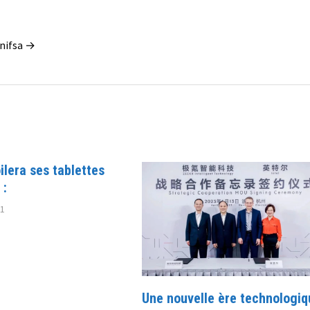
enifsa →
lera ses tablettes
 :
11
Une nouvelle ère technologiq