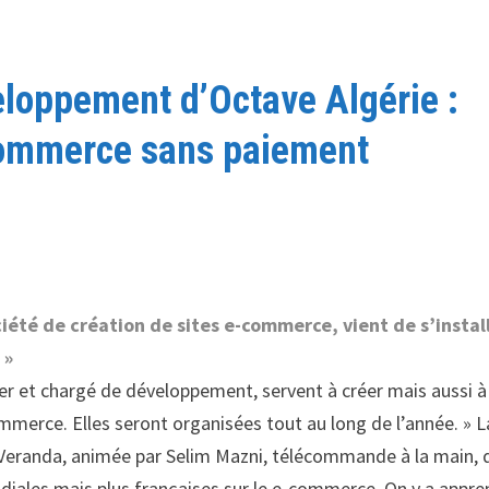
loppement d’Octave Algérie :
commerce sans paiement
ciété de création de sites e-commerce, vient de s’instal
 »
er et chargé de développement, servent à créer mais aussi à
erce. Elles seront organisées tout au long de l’année. » L
a Veranda, animée par Selim Mazni, télécommande à la main, 
ales mais plus françaises sur le e-commerce. On y a appre