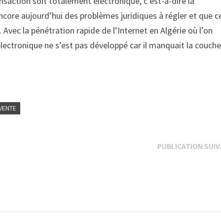
ransaction soit totalement électronique, c’est-à-dire la
 encore aujourd’hui des problèmes juridiques à régler et que c
Avec la pénétration rapide de l’Internet en Algérie où l’on
électronique ne s’est pas développé car il manquait la couch
VENTE
PUBLICATION SUI