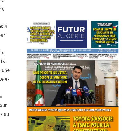
vie
ns 4
par
 de
ts.
t une
Le e-
en
pour
’« au