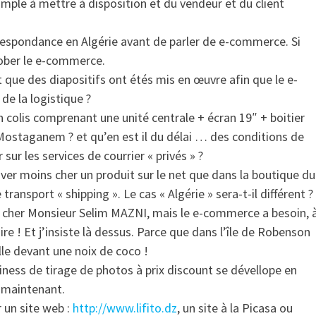
mple à mettre à disposition et du vendeur et du client
correspondance en Algérie avant de parler de e-commerce. Si
ober le e-commerce.
que des diapositifs ont étés mis en œuvre afin que le e-
de la logistique ?
colis comprenant une unité centrale + écran 19″ + boitier
 Mostaganem ? et qu’en est il du délai … des conditions de
sur les services de courrier « privés » ?
uver moins cher un produit sur le net que dans la boutique du
 transport « shipping ». Le cas « Algérie » sera-t-il différent ?
n cher Monsieur Selim MAZNI, mais le e-commerce a besoin, 
e ! Et j’insiste là dessus. Parce que dans l’île de Robenson
lle devant une noix de coco !
ness de tirage de photos à prix discount se dévellope en
» maintenant.
r un site web :
http://www.lifito.dz
, un site à la Picasa ou