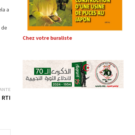
ela a
e de
Chez votre buraliste
Publication
VANTE
suivante :
RTI