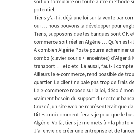
soit un formulaire ou toute autre méthode si
potentiel.
Tiens y’a-t-il déjà une loi sur la vente par 
oui … nous pouvons la développer pour engl
Tiens, supposons que les banques sont OK et 
commerce soit réel en Algérie … Qu’en est-il 
A combien Algérie Poste pourra acheminer un 
combo (clavier souris + enceintes) d’Alger à
transport … etc etc. Là aussi, faut-il compter 
Ailleurs le e-commerce, rend possible de tro
quartier. Le client ne paie pas trop de frais de
Le e-commerce repose sur la loi, désolé mo
vraiment besoin du support du secteur bancair
Cruzoé, un site web ne représenterait que da
Dîtes-moi comment ferais-je pour que le busi
Algérie. Voilà, tiens je me mets à « la photo 
J’ai envie de créer une entreprise et de lance