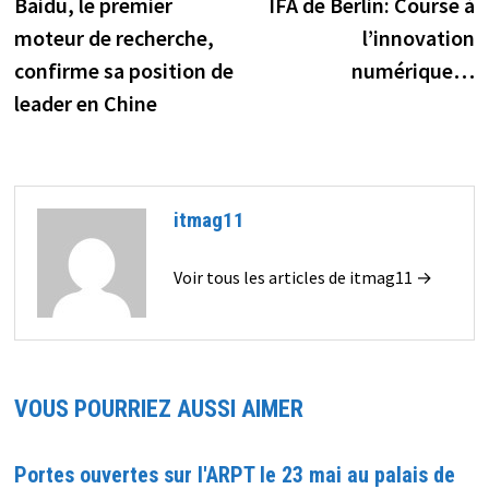
précédente :
s
Baidu, le premier
IFA de Berlin: Course à
de
moteur de recherche,
l’innovation
l’article
confirme sa position de
numérique…
leader en Chine
itmag11
Voir tous les articles de itmag11 →
VOUS POURRIEZ AUSSI AIMER
Portes ouvertes sur l'ARPT le 23 mai au palais de