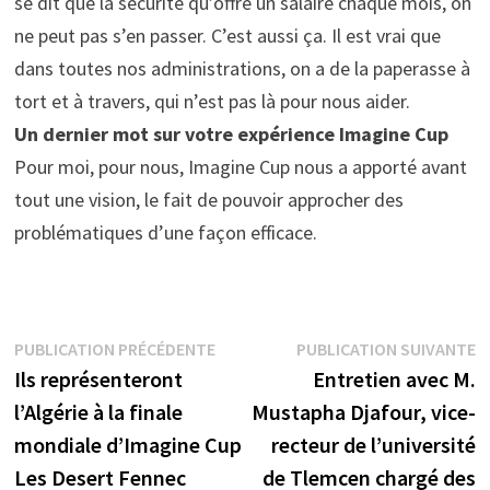
se dit que la sécurité qu’offre un salaire chaque mois, on
ne peut pas s’en passer. C’est aussi ça. Il est vrai que
dans toutes nos administrations, on a de la paperasse à
tort et à travers, qui n’est pas là pour nous aider.
Un dernier mot sur votre expérience Imagine Cup
Pour moi, pour nous, Imagine Cup nous a apporté avant
tout une vision, le fait de pouvoir approcher des
problématiques d’une façon efficace.
Navigation
Publication
P
PUBLICATION PRÉCÉDENTE
PUBLICATION SUIVANTE
précédente :
s
Ils représenteront
Entretien avec M.
de
l’Algérie à la finale
Mustapha Djafour, vice-
l’article
mondiale d’Imagine Cup
recteur de l’université
Les Desert Fennec
de Tlemcen chargé des