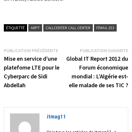
ÉTIQUETTÉ
ARPT
CALLCENTER CALL CENTER
ITMAG 253
Navigation
Publication
P
PUBLICATION PRÉCÉDENTE
PUBLICATION SUIVANTE
précédente :
s
Mise en service d’une
Global IT Report 2012 du
de
platefome LTE pour le
Forum économique
l’article
Cyberparc de Sidi
mondial : L’Algérie est-
Abdellah
elle malade de ses TIC ?
itmag11
Voir tous les articles de itmag11 →