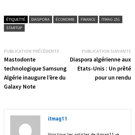
ÉTIQUETTÉ
DIASPORA
ÉCONOMIE
FINANCE
ITMAG 251
STARTUP
Navigation
Publication
P
PUBLICATION PRÉCÉDENTE
PUBLICATION SUIVANTE
précédente :
s
Mastodonte
Diaspora algérienne aux
de
technologique Samsung
Etats-Unis : Un prêté
l’article
Algérie inaugure l’ère du
pour un rendu
Galaxy Note
itmag11
Voir tous les articles de itmag11 →