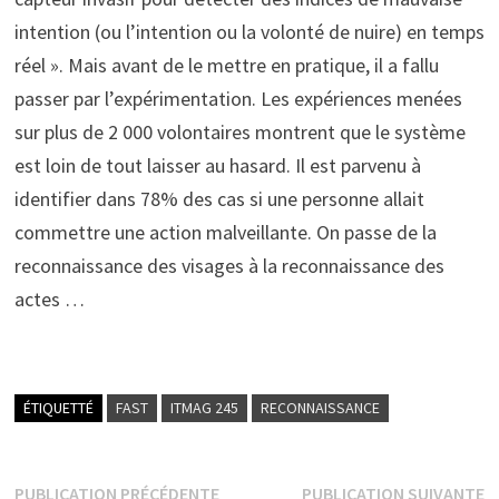
intention (ou l’intention ou la volonté de nuire) en temps
réel ». Mais avant de le mettre en pratique, il a fallu
passer par l’expérimentation. Les expériences menées
sur plus de 2 000 volontaires montrent que le système
est loin de tout laisser au hasard. Il est parvenu à
identifier dans 78% des cas si une personne allait
commettre une action malveillante. On passe de la
reconnaissance des visages à la reconnaissance des
actes …
ÉTIQUETTÉ
FAST
ITMAG 245
RECONNAISSANCE
Navigation
Publication
P
PUBLICATION PRÉCÉDENTE
PUBLICATION SUIVANTE