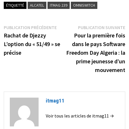
ÉTIQUETTÉ
ALCATEL
ITMAG 239
OMNISWITCH
Navigation
Publication
P
PUBLICATION PRÉCÉDENTE
PUBLICATION SUIVANTE
précédente :
s
Rachat de Djezzy
Pour la première fois
de
L’option du « 51/49 » se
dans le pays Software
l’article
précise
Freedom Day Algeria : la
prime jeunesse d’un
mouvement
itmag11
Voir tous les articles de itmag11 →