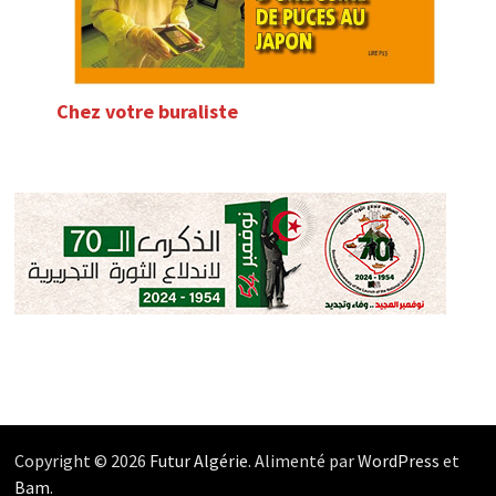
Chez votre buraliste
Copyright © 2026
Futur Algérie
. Alimenté par
WordPress
et
Bam
.