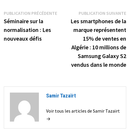
Navigation
Publication
P
PUBLICATION PRÉCÉDENTE
PUBLICATION SUIVANTE
précédente :
s
Séminaire sur la
Les smartphones de la
de
normalisation : Les
marque représentent
l’article
nouveaux défis
15% de ventes en
Algérie : 10 millions de
Samsung Galaxy S2
vendus dans le monde
Samir Tazaïrt
Voir tous les articles de Samir Tazaïrt
→