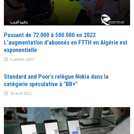
Passant de 72.000 à 500.000 en 2022
L’augmentation d’abonnés en FTTH en Algérie est
exponentielle
1 janvier 2023
Standard and Poor's relègue Nokia dans la
catégorie spéculative à "BB+"
28 avril 2012