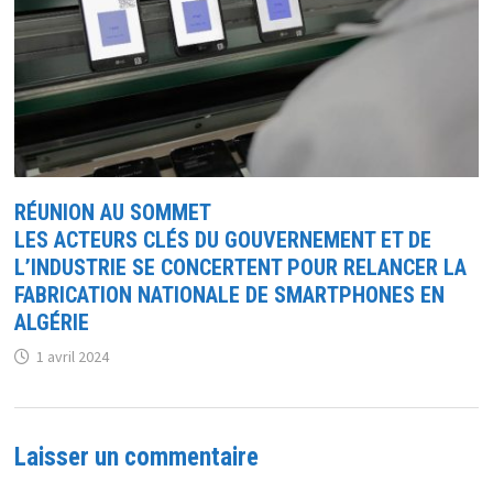
RÉUNION AU SOMMET
LES ACTEURS CLÉS DU GOUVERNEMENT ET DE
L’INDUSTRIE SE CONCERTENT POUR RELANCER LA
FABRICATION NATIONALE DE SMARTPHONES EN
ALGÉRIE
1 avril 2024
Laisser un commentaire