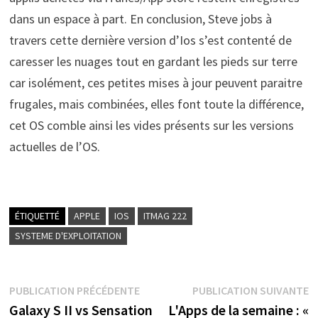
dans un espace à part. En conclusion, Steve jobs à
travers cette dernière version d’Ios s’est contenté de
caresser les nuages tout en gardant les pieds sur terre
car isolément, ces petites mises à jour peuvent paraitre
frugales, mais combinées, elles font toute la différence,
cet OS comble ainsi les vides présents sur les versions
actuelles de l’OS.
ÉTIQUETTÉ
APPLE
IOS
ITMAG 222
SYSTEME D'EXPLOITATION
Navigation
Publication
P
PUBLICATION PRÉCÉDENTE
PUBLICATION SUIVANTE
précédente :
s
Galaxy S II vs Sensation
L'Apps de la semaine : «