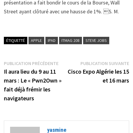
présentation a fait bondir le cours de la Bourse, Wall
Street ayant clôturé avec une hausse de 1%. S. M.
ÉTIQUETTÉ
APPLE
IPAD
ITMAG 208
STEVE JOBS
Navigation
Publication
P
PUBLICATION PRÉCÉDENTE
PUBLICATION SUIVANTE
précédente :
s
Il aura lieu du 9 au 11
Cisco Expo Algérie les 15
de
mars : Le « Pwn2Own »
et 16 mars
l’article
fait déjà frémir les
navigateurs
yasmine