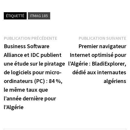
ÉTIQUETTÉ
ITMAG 185
Navigation
Publication
P
PUBLICATION PRÉCÉDENTE
PUBLICATION SUIVANTE
précédente :
s
Business Software
Premier navigateur
de
Alliance et IDC publient
Internet optimisé pour
l’article
une étude sur le piratage
l’Algérie : BladiExplorer,
de logiciels pour micro-
dédié aux internautes
ordinateurs (PC) : 84 %,
algériens
le même taux que
l’année dernière pour
l’Algérie