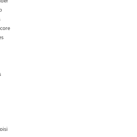
nder
p
s
ncore
es
s
à
oisi