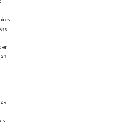
s
t
aires
ère.
s en
ion
e
ody
mes