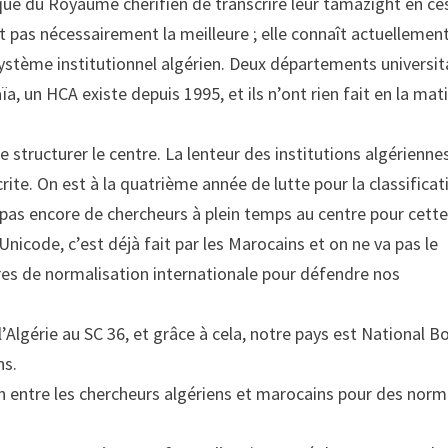
ique du Royaume chérifien de transcrire leur tamazight en ce
st pas nécessairement la meilleure ; elle connaît actuellemen
u système institutionnel algérien. Deux départements universit
, un HCA existe depuis 1995, et ils n’ont rien fait en la mati
e structurer le centre. La lenteur des institutions algérienne
rite. On est à la quatrième année de lutte pour la classificat
s pas encore de chercheurs à plein temps au centre pour cett
’Unicode, c’est déjà fait par les Marocains et on ne va pas le
tures de normalisation internationale pour défendre nos
lgérie au SC 36, et grâce à cela, notre pays est National B
ns.
on entre les chercheurs algériens et marocains pour des nor