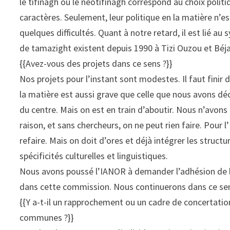
le tifinagh ou le néotifinagh correspond au choix polit
caractères. Seulement, leur politique en la matière n’e
quelques difficultés. Quant à notre retard, il est lié a
de tamazight existent depuis 1990 à Tizi Ouzou et Béjaïa
{{Avez-vous des projets dans ce sens ?}}
Nos projets pour l’instant sont modestes. Il faut finir d
la matière est aussi grave que celle que nous avons déc
du centre. Mais on est en train d’aboutir. Nous n’avon
raison, et sans chercheurs, on ne peut rien faire. Pour l
refaire. Mais on doit d’ores et déjà intégrer les struc
spécificités culturelles et linguistiques.
Nous avons poussé l’IANOR à demander l’adhésion de l’A
dans cette commission. Nous continuerons dans ce se
{{Y a-t-il un rapprochement ou un cadre de concertati
communes ?}}