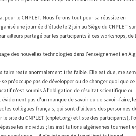
al pour le CNPLET. Nous ferons tout pour sa réussite en
ganisé une journée d’étude le 2 juin au Siège du CNPLET sur
ar ailleurs partagé par les participants à ces workshops, de 
l’usage des nouvelles technologies dans l’enseignement en Alg
rsitaire reste anormalement très faible. Elle est due, me sem
ne se préoccupe pas de développer ou de changer quoi que ce 
atif n’est soumis à l’obligation de résultat scientifique ou
 évidement pas d’un manque de savoir ou de savoir-faire, l
les collègues français, qui sont d’ailleurs des personnes d
le site du CNPLET (cnplet.org) et liste des participants), l’
passe les individus ; les institutions algériennes tournent e
re numérique… il n’existe pas de travail institutionnel