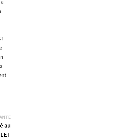
 a
n
st
e
on
es
ent
Publication
VANTE
suivante :
é au
LET