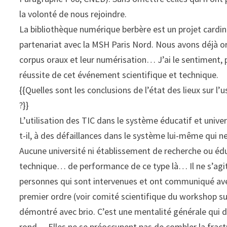
la volonté de nous rejoindre.
La bibliothèque numérique berbère est un projet cardin
partenariat avec la MSH Paris Nord. Nous avons déjà or
corpus oraux et leur numérisation… J’ai le sentiment, p
réussite de cet événement scientifique et technique.
{{Quelles sont les conclusions de l’état des lieux sur 
?}}
L’utilisation des TIC dans le système éducatif et unive
t-il, à des défaillances dans le système lui-même qui 
Aucune université ni établissement de recherche ou éduc
technique… de performance de ce type là… Il ne s’agit
personnes qui sont intervenues et ont communiqué avec 
premier ordre (voir comité scientifique du workshop sur 
démontré avec brio. C’est une mentalité générale qui dé
rond… Elles ne se préoccupent pas de combler la fractu