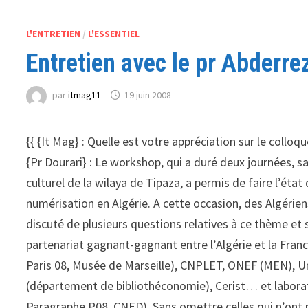
L'ENTRETIEN
/
L'ESSENTIEL
Entretien avec le pr Abderre
par
itmag11
19 juin 2008
{{ {It Mag} : Quelle est votre appréciation sur le colloqu
{Pr Dourari} : Le workshop, qui a duré deux journées, s
culturel de la wilaya de Tipaza, a permis de faire l’éta
numérisation en Algérie. A cette occasion, des Algérie
discuté de plusieurs questions relatives à ce thème et 
partenariat gagnant-gagnant entre l’Algérie et la Franc
Paris 08, Musée de Marseille), CNPLET, ONEF (MEN), Uni
(département de bibliothéconomie), Cerist… et laborato
Paragraphe P08, CNED). Sans omettre celles qui n’ont 