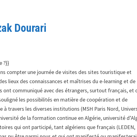
zak Dourari
e ?}}
ans compter une journée de visites des sites touristique et
t des lieux des connaissances et maîtrises du e-learning et de 
ns ont communiqué avec des étrangers, surtout français, et 
souligné les possibilités en matière de coopération et de
e à travers les diverses institutions (MSH Paris Nord, Univer
versité de la formation continue en Algérie, université d’Al
ires qui ont participé, tant algériens que français (LEDEN,
pas pu être parmi nous et qui ont manifesté ou manifestera