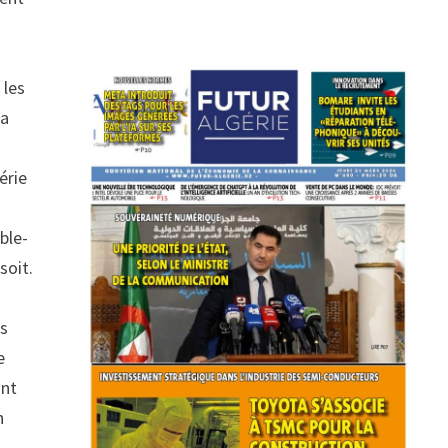
 les
la
érie
ble-
soit.
es
e
ont
n