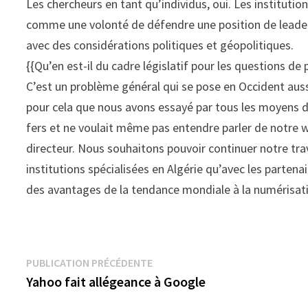
Les chercheurs en tant qu’individus, oui. Les institution
comme une volonté de défendre une position de leader 
avec des considérations politiques et géopolitiques.
{{Qu’en est-il du cadre législatif pour les questions de 
C’est un problème général qui se pose en Occident aussi
pour cela que nous avons essayé par tous les moyens d
fers et ne voulait même pas entendre parler de notre w
directeur. Nous souhaitons pouvoir continuer notre trav
institutions spécialisées en Algérie qu’avec les parten
des avantages de la tendance mondiale à la numérisat
Navigation
Publication
PUBLICATION PRÉCÉDENTE
précédente :
Yahoo fait allégeance à Google
de