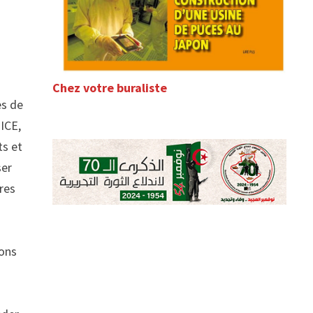
Chez votre buraliste
es de
TICE,
ts et
ser
ures
vons