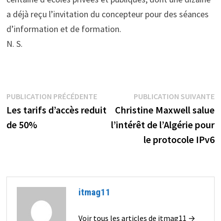
a déjà reçu l’invitation du concepteur pour des séances
d’information et de formation.
N. S.
Navigation
Publication
P
PUBLICATION PRÉCÉDENTE
PUBLICATION SUIVANTE
précédente :
s
Les tarifs d’accès reduit
Christine Maxwell salue
de
de 50%
l’intérêt de l’Algérie pour
l’article
le protocole IPv6
itmag11
Voir tous les articles de itmag11 →