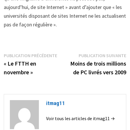
aujourd’hui, de site Internet » avant d’ajouter que « les
universités disposant de sites Internet ne les actualisent
pas de façon régulière ».
Navigation
Publication
P
PUBLICATION PRÉCÉDENTE
PUBLICATION SUIVANTE
précédente :
s
« Le FTTH en
Moins de trois millions
de
novembre »
de PC livrés vers 2009
l’article
itmag11
Voir tous les articles de itmag11 →