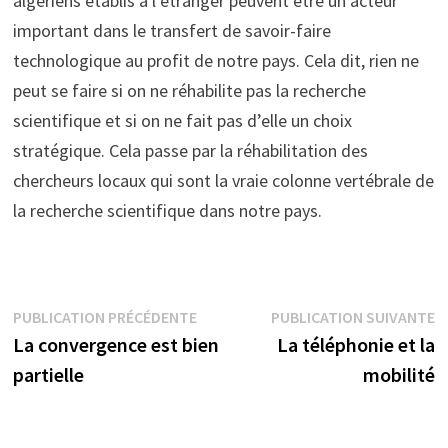
algériens établis à l’étranger peuvent être un acteur
important dans le transfert de savoir-faire
technologique au profit de notre pays. Cela dit, rien ne
peut se faire si on ne réhabilite pas la recherche
scientifique et si on ne fait pas d’elle un choix
stratégique. Cela passe par la réhabilitation des
chercheurs locaux qui sont la vraie colonne vertébrale de
la recherche scientifique dans notre pays.
Navigation
Publication
P
PUBLICATION PRÉCÉDENTE
PUBLICATION SUIVANTE
précédente :
s
La convergence est bien
La téléphonie et la
de
partielle
mobilité
l’article