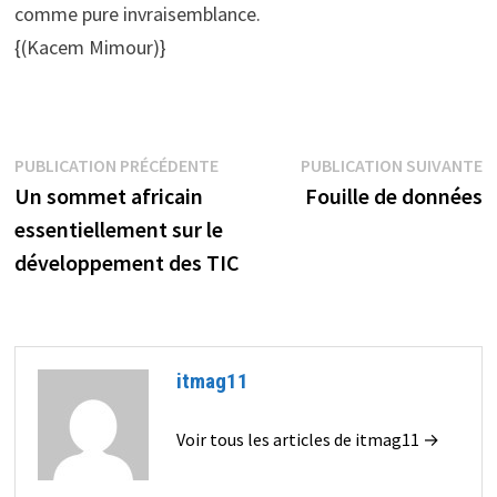
comme pure invraisemblance.
{(Kacem Mimour)}
Navigation
Publication
P
PUBLICATION PRÉCÉDENTE
PUBLICATION SUIVANTE
précédente :
s
Un sommet africain
Fouille de données
de
essentiellement sur le
l’article
développement des TIC
itmag11
Voir tous les articles de itmag11 →