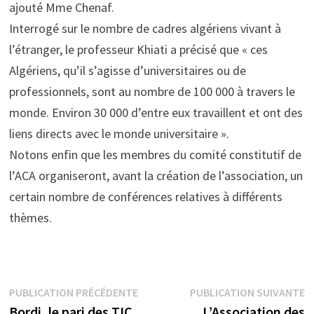
ajouté Mme Chenaf.
Interrogé sur le nombre de cadres algériens vivant à
l’étranger, le professeur Khiati a précisé que « ces
Algériens, qu’il s’agisse d’universitaires ou de
professionnels, sont au nombre de 100 000 à travers le
monde. Environ 30 000 d’entre eux travaillent et ont des
liens directs avec le monde universitaire ».
Notons enfin que les membres du comité constitutif de
l’ACA organiseront, avant la création de l’association, un
certain nombre de conférences relatives à différents
thèmes.
Navigation
Publication
P
PUBLICATION PRÉCÉDENTE
PUBLICATION SUIVANTE
précédente :
s
Bordj, le pari des TIC
L’Association des