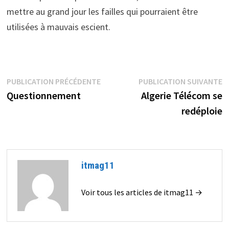
mettre au grand jour les failles qui pourraient être
utilisées à mauvais escient.
Navigation
Publication
P
PUBLICATION PRÉCÉDENTE
PUBLICATION SUIVANTE
précédente :
s
Questionnement
Algerie Télécom se
de
redéploie
l’article
itmag11
Voir tous les articles de itmag11 →