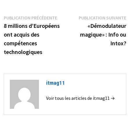
Navigation
Publication
P
PUBLICATION PRÉCÉDENTE
PUBLICATION SUIVANTE
précédente :
s
8 millions d’Européens
«Démodulateur
de
ont acquis des
magique» : Info ou
l’article
compétences
Intox?
technologiques
itmag11
Voir tous les articles de itmag11 →