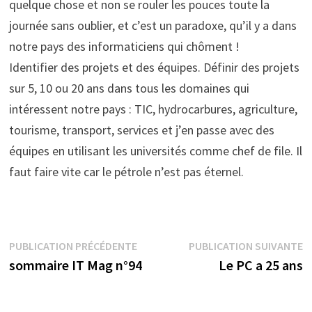
quelque chose et non se rouler les pouces toute la
journée sans oublier, et c’est un paradoxe, qu’il y a dans
notre pays des informaticiens qui chôment !
Identifier des projets et des équipes. Définir des projets
sur 5, 10 ou 20 ans dans tous les domaines qui
intéressent notre pays : TIC, hydrocarbures, agriculture,
tourisme, transport, services et j’en passe avec des
équipes en utilisant les universités comme chef de file. Il
faut faire vite car le pétrole n’est pas éternel.
Navigation
Publication
P
PUBLICATION PRÉCÉDENTE
PUBLICATION SUIVANTE
précédente :
s
sommaire IT Mag n°94
Le PC a 25 ans
de
l’article