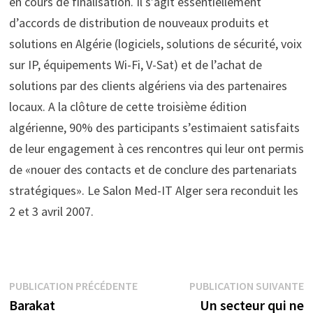
en cours de finalisation. Il s’agit essentiellement
d’accords de distribution de nouveaux produits et
solutions en Algérie (logiciels, solutions de sécurité, voix
sur IP, équipements Wi-Fi, V-Sat) et de l’achat de
solutions par des clients algériens via des partenaires
locaux. A la clôture de cette troisième édition
algérienne, 90% des participants s’estimaient satisfaits
de leur engagement à ces rencontres qui leur ont permis
de «nouer des contacts et de conclure des partenariats
stratégiques». Le Salon Med-IT Alger sera reconduit les
2 et 3 avril 2007.
Navigation
Publication
P
PUBLICATION PRÉCÉDENTE
PUBLICATION SUIVANTE
précédente :
s
Barakat
Un secteur qui ne