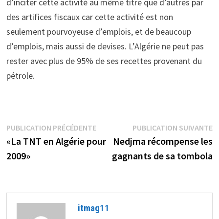
d’inciter cette activité au même titre que d’autres par
des artifices fiscaux car cette activité est non
seulement pourvoyeuse d’emplois, et de beaucoup
d’emplois, mais aussi de devises. L’Algérie ne peut pas
rester avec plus de 95% de ses recettes provenant du
pétrole.
Navigation
Publication
P
PUBLICATION PRÉCÉDENTE
PUBLICATION SUIVANTE
précédente :
s
«La TNT en Algérie pour
Nedjma récompense les
de
2009»
gagnants de sa tombola
l’article
itmag11