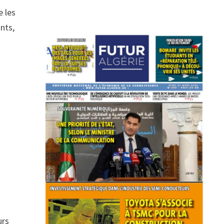
e les
ants,
n
urs