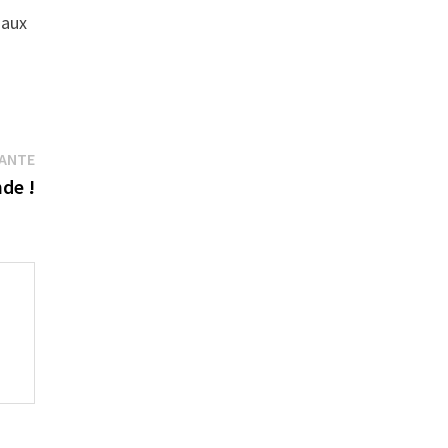
 aux
Publication
VANTE
suivante :
de !