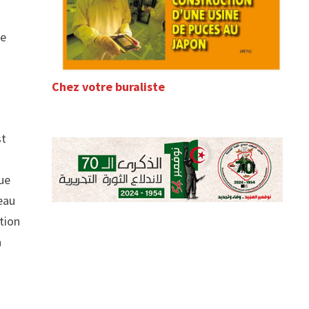
de
Chez votre buraliste
st
que
seau
stion
a