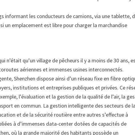
gs informant les conducteurs de camions, via une tablette, 
ir si un emplacement est libre pour charger la marchandise
ui n’était qu’un village de pêcheurs il y a moins de 30 ans, e
utoroutes aériennes et immenses usines interconnectés.
ente, Shenzhen dispose ainsi d’un réseau fixe en fibre opti
yers, institutions et entreprises publiques et privées. Ce ré
ple, l’évaluation et la gestion de la qualité de l’air, la ge
ransport en commun. La gestion intelligente des secteurs de l
ucation et de la sécurité routière entre autres s’effectue à
reliées à d’immenses data-center dotées de capacités de
nzhen, où la grande majorité des habitants possède un