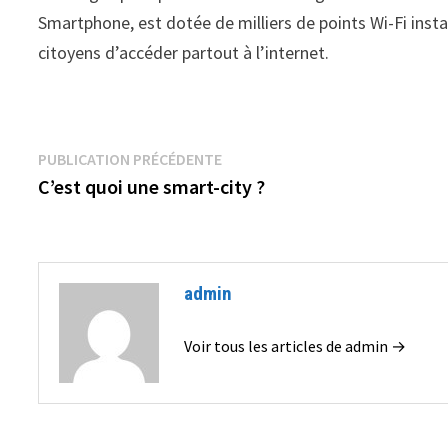
Smartphone, est dotée de milliers de points Wi-Fi inst
citoyens d’accéder partout à l’internet.
Navigation
Publication
PUBLICATION PRÉCÉDENTE
précédente :
C’est quoi une smart-city ?
de
l’article
admin
Voir tous les articles de admin →